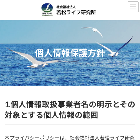
コ
ナ
ン
ビ
テ
ゲ
ン
ー
ツ
シ
へ
ョ
ス
ン
個人情報保護方針
キ
に
ッ
移
プ
動
1.個人情報取扱事業者名の明示とその
対象とする個人情報の範囲
本プライバシーポリシーは、社会福祉法人若松ライフ研究