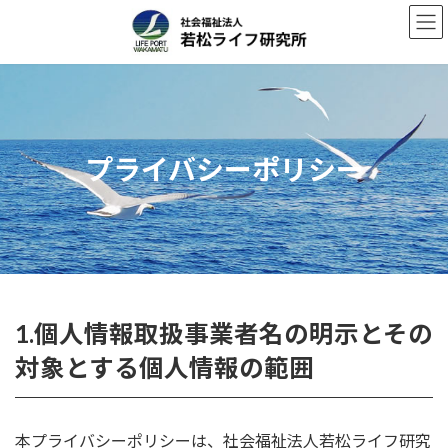
コ
ナ
ン
ビ
テ
ゲ
ン
ー
ツ
シ
へ
ョ
ス
ン
プライバシーポリシー
キ
に
ッ
移
プ
動
1.個人情報取扱事業者名の明示とその
対象とする個人情報の範囲
本プライバシーポリシーは、社会福祉法人若松ライフ研究